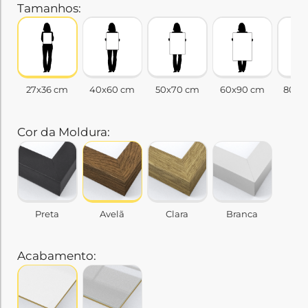
Tamanhos:
27x36 cm
40x60 cm
50x70 cm
60x90 cm
80x1
Cor da Moldura:
Preta
Avelã
Clara
Branca
Acabamento: