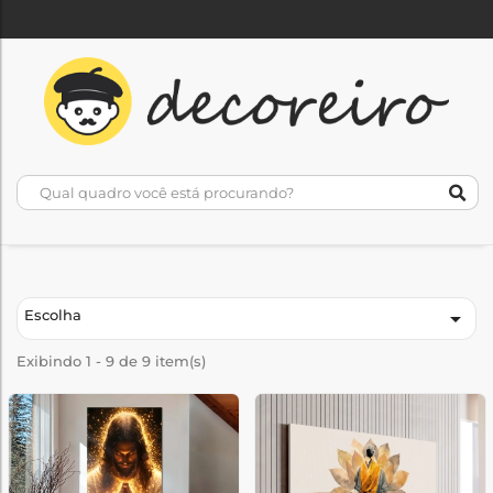
Escolha

Exibindo 1 - 9 de 9 item(s)